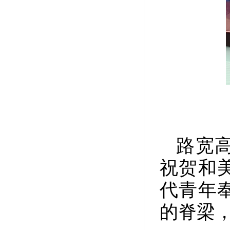
路宽
祝贺和
代青年
的脊梁