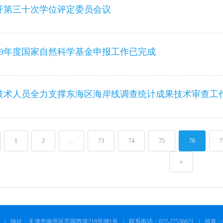
开第三十次学位评定委员会议
019年度国家自然科学基金申报工作已完成
技术人员全力支撑东海区海岸线调查统计成果技术审查工
1
2
...
73
74
75
76
7
»
|
地址：天津市南开区芥园西道219号增1号
|
联系电话：022-27536621
|
传真：02