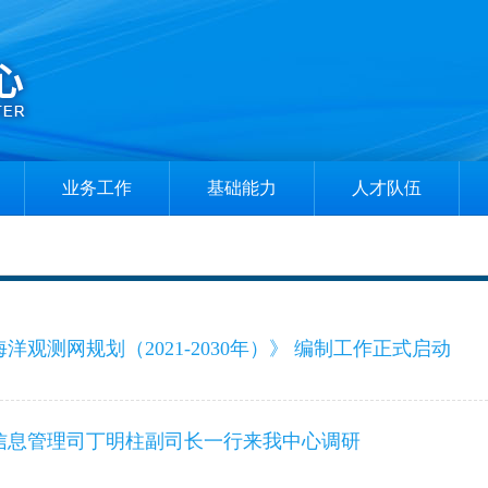
业务工作
基础能力
人才队伍
业务保障
实验室建设
专家风采
科技创新
资质建设
博士后工作站
重大项目
获奖项目
培训交流
洋观测网规划（2021-2030年）》 编制工作正式启动
技术服务
研究生教育
信息管理司丁明柱副司长一行来我中心调研
北斗服务
推免招生