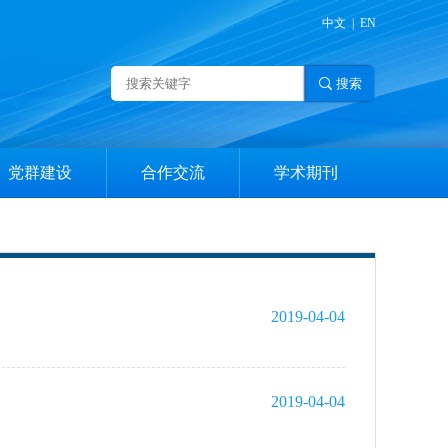
中文
|
EN
党群建设
合作交流
学术期刊
党员教育
学术交流
征稿简则
中心组学习
国内外合作
编委介绍
支部建设
期刊检索
2019-04-04
群团建设
2019-04-04